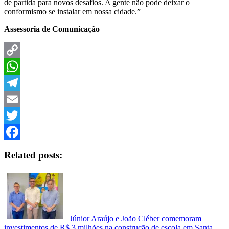
de partida para novos desafios. A gente não pode deixar o
conformismo se instalar em nossa cidade.”
Assessoria de Comunicação
Copy
Link
WhatsApp
Telegram
Email
Twitter
Facebook
Related posts:
Júnior Araújo e João Cléber comemoram
investimentos de R$ 3 milhões na construção de escola em Santa