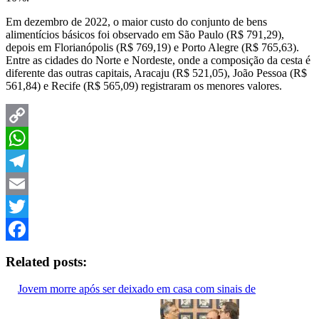
Em dezembro de 2022, o maior custo do conjunto de bens
alimentícios básicos foi observado em São Paulo (R$ 791,29),
depois em Florianópolis (R$ 769,19) e Porto Alegre (R$ 765,63).
Entre as cidades do Norte e Nordeste, onde a composição da cesta é
diferente das outras capitais, Aracaju (R$ 521,05), João Pessoa (R$
561,84) e Recife (R$ 565,09) registraram os menores valores.
Copy
Link
WhatsApp
Telegram
Email
Twitter
Facebook
Related posts:
Jovem morre após ser deixado em casa com sinais de