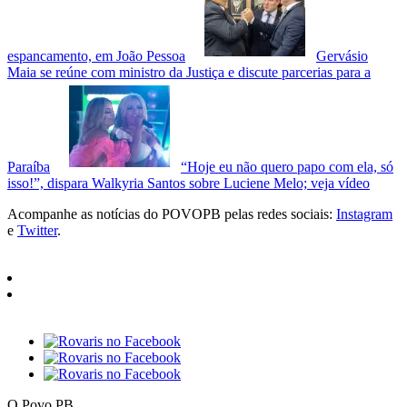
espancamento, em João Pessoa
Gervásio
Maia se reúne com ministro da Justiça e discute parcerias para a
Paraíba
“Hoje eu não quero papo com ela, só
isso!”, dispara Walkyria Santos sobre Luciene Melo; veja vídeo
Acompanhe as notícias do POVOPB pelas redes sociais:
Instagram
e
Twitter
.
O Povo PB