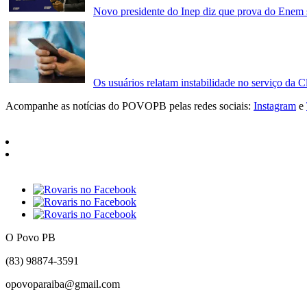
Novo presidente do Inep diz que prova do Enem s
Os usuários relatam instabilidade no serviço da Cl
Acompanhe as notícias do POVOPB pelas redes sociais:
Instagram
e
O Povo PB
(83) 98874-3591
opovoparaiba@gmail.com
Slot
Site