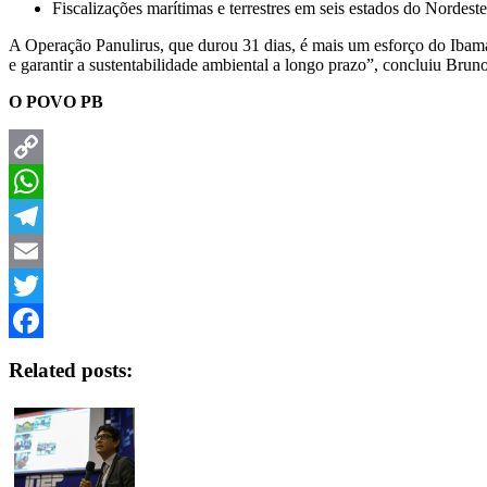
Fiscalizações marítimas e terrestres em seis estados do Nordeste
A Operação Panulirus, que durou 31 dias, é mais um esforço do Ibama n
e garantir a sustentabilidade ambiental a longo prazo”, concluiu Brun
O POVO PB
Copy
Link
WhatsApp
Telegram
Email
Twitter
Facebook
Related posts: