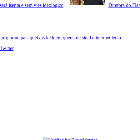
erá isenta e sem viés ideológico
Diretora do Fla
aro; principais queixas incluem queda de sinal e internet lenta
Twitter
.