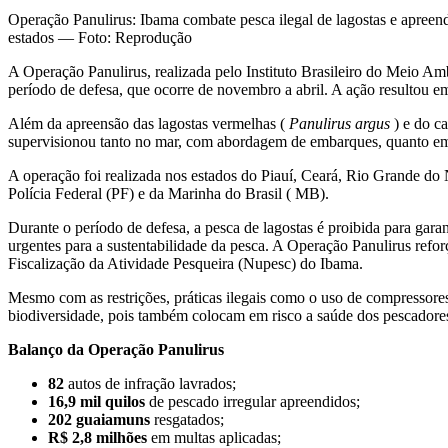
Operação Panulirus: Ibama combate pesca ilegal de lagostas e apreend
estados — Foto: Reprodução
A Operação Panulirus, realizada pelo Instituto Brasileiro do Meio Amb
período de defesa, que ocorre de novembro a abril. A ação resultou em
Além da apreensão das lagostas vermelhas (
Panulirus argus
) e do c
supervisionou tanto no mar, com abordagem de embarques, quanto em t
A operação foi realizada nos estados do Piauí, Ceará, Rio Grande d
Polícia Federal (PF) e da Marinha do Brasil ( MB).
Durante o período de defesa, a pesca de lagostas é proibida para gara
urgentes para a sustentabilidade da pesca. A Operação Panulirus ref
Fiscalização da Atividade Pesqueira (Nupesc) do Ibama.
Mesmo com as restrições, práticas ilegais como o uso de compressores 
biodiversidade, pois também colocam em risco a saúde dos pescadores 
Balanço da Operação Panulirus
82
autos de infração lavrados;
16,9 mil quilos
de pescado irregular apreendidos;
202 guaiamuns
resgatados;
R$ 2,8 milhões
em multas aplicadas;