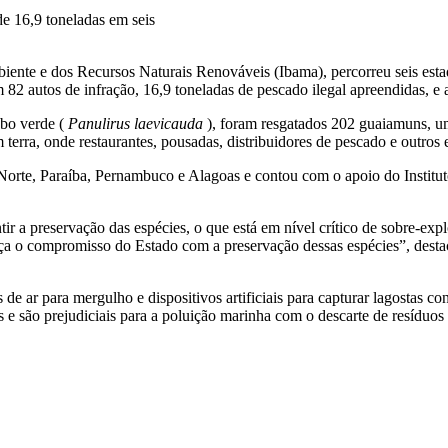
e 16,9 toneladas em seis
iente e dos Recursos Naturais Renováveis ​​(Ibama), percorreu seis esta
 82 autos de infração, 16,9 toneladas de pescado ilegal apreendidas, e
abo verde (
Panulirus laevicauda
), foram resgatados 202 guaiamuns, um
erra, onde restaurantes, pousadas, distribuidores de pescado e outros
o Norte, Paraíba, Pernambuco e Alagoas e contou com o apoio do Insti
ntir a preservação das espécies, o que está em nível crítico de sobre-
orça o compromisso do Estado com a preservação dessas espécies”, dest
de ar para mergulho e dispositivos artificiais para capturar lagostas c
e são prejudiciais para a poluição marinha com o descarte de resíduos 