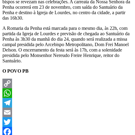
bispos se revezam nas celebrações. A carreata da Nossa Senhora da
Penha ocorrerá em 23 de novembro, com saída do Santuário da
Penha e destino à Igreja de Lourdes, no centro da cidade, a partir
das 16h30.
A Romaria da Penha está marcada para o mesmo dia, às 22h, com
partida da Igreja de Lourdes e previsão de chegada ao Santuário da
Penha às 3h30 da manhã do dia 24, quando será realizada a missa
campal presidida pelo Arcebispo Metropolitano, Dom Frei Manoel
Delson. O encerramento da festa será às 17h, com a solenidade
presidida pelo Monsenhor Nereudo Freire Henrique, reitor do
Santuário.
O POVO PB
Copy
Link
WhatsApp
Telegram
Email
Twitter