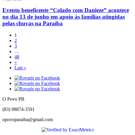
Evento beneficente “Colado com Danieze” acontece
no dia 13 de junho em apoio às famílias atingidas
pelas chuvas na Paraíba
1
2
3
…
48
»
Last »
O Povo PB
(83) 98874-3591
opovoparaiba@gmail.com
Slot
Site