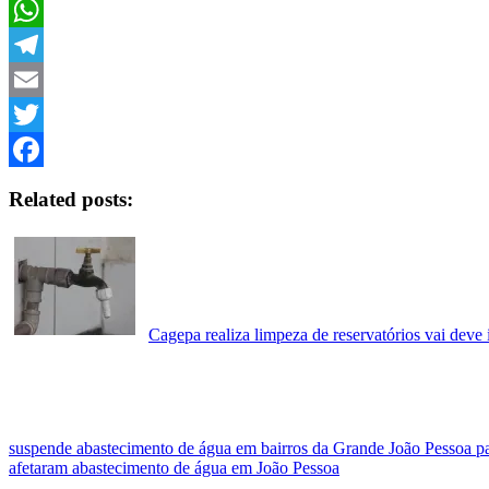
Copy
Link
WhatsApp
Telegram
Email
Twitter
Facebook
Related posts:
Cagepa realiza limpeza de reservatórios vai dev
suspende abastecimento de água em bairros da Grande João Pessoa pa
afetaram abastecimento de água em João Pessoa