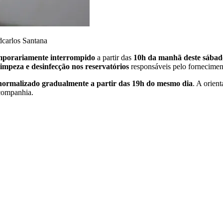
dcarlos Santana
mporariamente interrompido
a partir das
10h da manhã deste sábad
limpeza e desinfecção nos reservatórios
responsáveis pelo forneciment
 normalizado gradualmente a partir das 19h do mesmo dia
. A orien
 companhia.