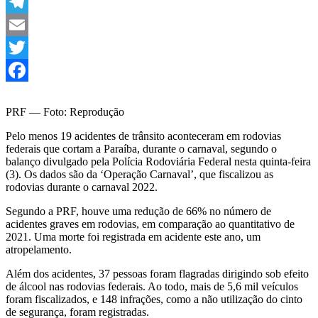
Link
WhatsApp
Telegram
Email
Twitter
Facebook
PRF — Foto: Reprodução
Pelo menos 19 acidentes de trânsito aconteceram em rodovias
federais que cortam a Paraíba, durante o carnaval, segundo o
balanço divulgado pela Polícia Rodoviária Federal nesta quinta-feira
(3). Os dados são da ‘Operação Carnaval’, que fiscalizou as
rodovias durante o carnaval 2022.
Segundo a PRF, houve uma redução de 66% no número de
acidentes graves em rodovias, em comparação ao quantitativo de
2021. Uma morte foi registrada em acidente este ano, um
atropelamento.
Além dos acidentes, 37 pessoas foram flagradas dirigindo sob efeito
de álcool nas rodovias federais. Ao todo, mais de 5,6 mil veículos
foram fiscalizados, e 148 infrações, como a não utilização do cinto
de segurança, foram registradas.