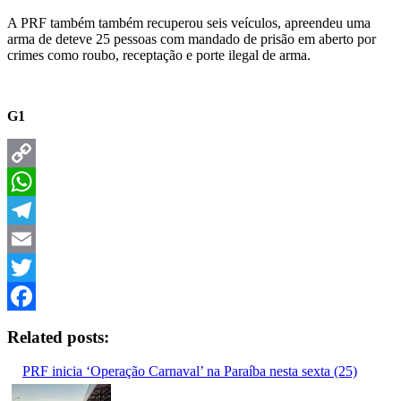
A PRF também também recuperou seis veículos, apreendeu uma
arma de deteve 25 pessoas com mandado de prisão em aberto por
crimes como roubo, receptação e porte ilegal de arma.
G1
Copy
Link
WhatsApp
Telegram
Email
Twitter
Facebook
Related posts:
PRF inicia ‘Operação Carnaval’ na Paraíba nesta sexta (25)