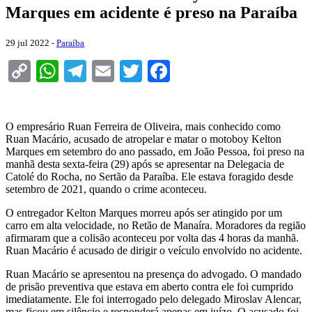
Marques em acidente é preso na Paraíba
29 jul 2022 -
Paraíba
Copy
WhatsApp
Telegram
Email
Twitter
Facebook
Link
O empresário Ruan Ferreira de Oliveira, mais conhecido como
Ruan Macário, acusado de atropelar e matar o motoboy Kelton
Marques em setembro do ano passado, em João Pessoa, foi preso na
manhã desta sexta-feira (29) após se apresentar na Delegacia de
Catolé do Rocha, no Sertão da Paraíba. Ele estava foragido desde
setembro de 2021, quando o crime aconteceu.
O entregador Kelton Marques morreu após ser atingido por um
carro em alta velocidade, no Retão de Manaíra. Moradores da região
afirmaram que a colisão aconteceu por volta das 4 horas da manhã.
Ruan Macário é acusado de dirigir o veículo envolvido no acidente.
Ruan Macário se apresentou na presença do advogado. O mandado
de prisão preventiva que estava em aberto contra ele foi cumprido
imediatamente. Ele foi interrogado pelo delegado Miroslav Alencar,
mas ficou em silêncio e responderá apenas em juízo. O acusado foi