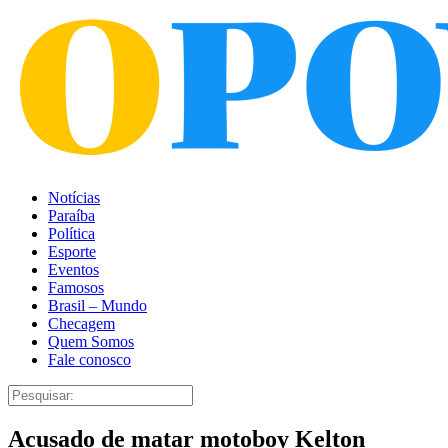
Notícias
Paraíba
Política
Esporte
Eventos
Famosos
Brasil – Mundo
Checagem
Quem Somos
Fale conosco
Acusado de matar motoboy Kelton