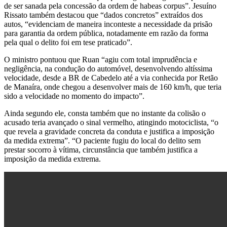
de ser sanada pela concessão da ordem de habeas corpus”. Jesuíno
Rissato também destacou que “dados concretos” extraídos dos
autos, “evidenciam de maneira inconteste a necessidade da prisão
para garantia da ordem pública, notadamente em razão da forma
pela qual o delito foi em tese praticado”.
O ministro pontuou que Ruan “agiu com total imprudência e
negligência, na condução do automóvel, desenvolvendo altíssima
velocidade, desde a BR de Cabedelo até a via conhecida por Retão
de Manaíra, onde chegou a desenvolver mais de 160 km/h, que teria
sido a velocidade no momento do impacto”.
Ainda segundo ele, consta também que no instante da colisão o
acusado teria avançado o sinal vermelho, atingindo motociclista, “o
que revela a gravidade concreta da conduta e justifica a imposição
da medida extrema”. “O paciente fugiu do local do delito sem
prestar socorro à vítima, circunstância que também justifica a
imposição da medida extrema.