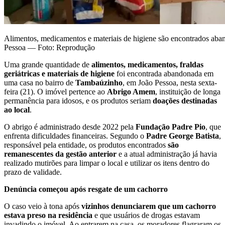
Alimentos, medicamentos e materiais de higiene são encontrados ab
Pessoa — Foto: Reprodução
Uma grande quantidade de
alimentos, medicamentos, fraldas
geriátricas e materiais de higiene
foi encontrada abandonada em
uma casa no bairro de
Tambaúzinho
, em João Pessoa, nesta sexta-
feira (21). O imóvel pertence ao
Abrigo Amem
, instituição de longa
permanência para idosos, e os produtos seriam
doações destinadas
ao local
.
O abrigo é administrado desde 2022 pela
Fundação Padre Pio
, que
enfrenta dificuldades financeiras. Segundo o
Padre George Batista
,
responsável pela entidade, os produtos encontrados
são
remanescentes da gestão anterior
e a atual administração já havia
realizado mutirões para limpar o local e utilizar os itens dentro do
prazo de validade.
Denúncia começou após resgate de um cachorro
O caso veio à tona após
vizinhos denunciarem que um cachorro
estava preso na residência
e que usuários de drogas estavam
invadindo o imóvel. Ao entrarem na casa, os moradores flagraram os