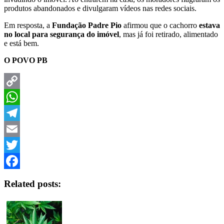
produtos abandonados e divulgaram vídeos nas redes sociais.
Em resposta, a
Fundação Padre Pio
afirmou que o cachorro
estava
no local para segurança do imóvel
, mas já foi retirado, alimentado
e está bem.
O POVO PB
Copy
Link
WhatsApp
Telegram
Email
Twitter
Facebook
Related posts: