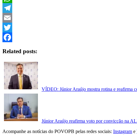
Link
WhatsApp
Telegram
Email
Twitter
Facebook
Related posts:
VÍDEO: Júnior Araújo mostra rotina e reafirma 
Júnior Araújo reafirma voto por convicção na AL
Acompanhe as notícias do POVOPB pelas redes sociais:
Instagram
e