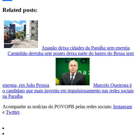
Facebook
Related posts:
Apagão deixa cidades da Paraíba sem energia
Caminhão derruba sete postes deixa parte do bairro do Bessa sem
energia, em João Pessoa
Marcelo Queiroga é
o candidato que mais investiu em impulsionamento nas redes sociais
na Paraíba
Acompanhe as notícias do POVOPB pelas redes sociais:
Instagram
e
Twitter
.