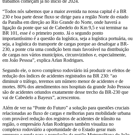
trabalhos começam já no início de 2024.
“Todos nós sabemos que a maior avenida na nossa capital é a BR
230 e boa parte desse fluxo se dirige para a região Norte do estado
da Paraíba em direção ao Rio Grande do Norte, onde haverá a
ligação da ponte que sai de Cabedelo do Km 9,5 e vai terminar na
BR 101, esse é o primeiro ponto. Já o segundo ponto
importantíssimo é a questão da logística, seja a logística portuária, ou
seja, a logística do transporte de cargas porque ao desafogar a BR-
230, a ponte cria uma condição bem mais favorável na distribuição
de cargas nos vários municípios, circunvizinhos e, especialmente,
em João Pessoa”, explica Arlan Rodrigues.
Segundo ele, o novo complexo rodoviário irá produzir os efeitos de
redução dos índices de acidentes registrados na BR 230: “ao
diminuir o tráfego, teremos um número menor de acidentes e de
mortes. 80% dos atendimentos nos hospitais da grande João Pessoa
são de acidentes oriundos exatamente desse trecho da BR-230 que
vai de Cabedelo a Bayeux”, acrescentou.
Além de ver na “Ponte do Futuro” a solução para questões cruciais
relacionadas ao fluxo de cargas e melhorias para mobilidade urbana
com provável redução dos registros de acidentes de trânsito na
região, o empresário Arlan Rodrigues também visualiza no
complexo rodoviário a oportunidade de o Estado gerar mais
emprego e renda para a população da região Metropolitana de João