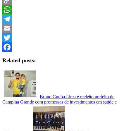
Copy
Link
WhatsApp
Telegram
Email
Twitter
Facebook
Related posts:
Bruno Cunha Lima é reeleito prefeito de
Campina Grande com promessas de investimentos em saúde e