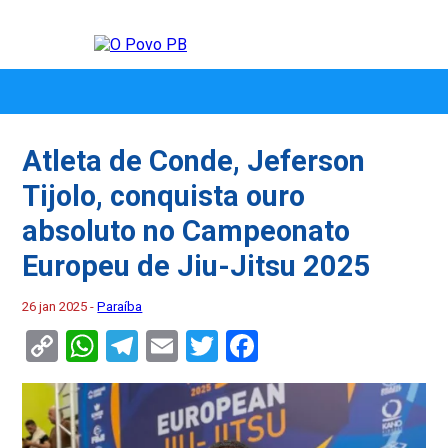
Atleta de Conde, Jeferson
Tijolo, conquista ouro
absoluto no Campeonato
Europeu de Jiu-Jitsu 2025
26 jan 2025 -
Paraíba
Copy
WhatsApp
Telegram
Email
Twitter
Facebook
Link