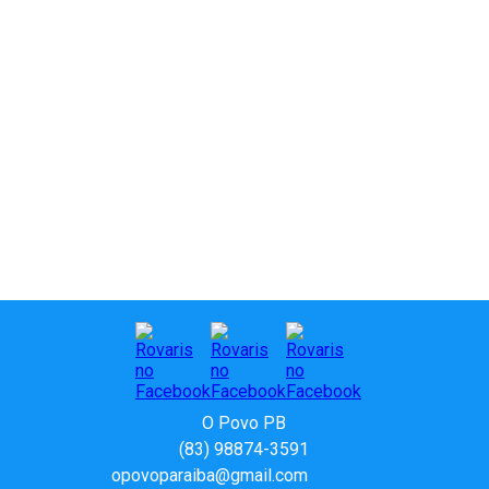
O Povo PB
(83) 98874-3591
opovoparaiba@gmail.com
Slot
Site