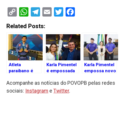
Copy
WhatsApp
Telegram
Email
Twitter
Facebook
Link
Related Posts:
Atleta
Karla Pimentel
Karla Pimentel
paraibano é
é empossada
empossa novo
campeão de
para o seu
comando da
Acompanhe as notícias do POVOPB pelas redes
Jiu Jitsu nos
segundo
Guarda Civil
EUA
mandato como
Metropolitana,
sociais:
Instagram
e
Twitter
.
prefeita de
anuncia ajuste
Conde e faz
salarial e
agradecimento
reforça
aos
valorização
“vereadores
profissional
leais”