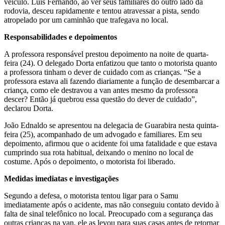
veículo. Luís Fernando, ao ver seus familiares do outro lado da
rodovia, desceu rapidamente e tentou atravessar a pista, sendo
atropelado por um caminhão que trafegava no local.
Responsabilidades e depoimentos
A professora responsável prestou depoimento na noite de quarta-
feira (24). O delegado Dorta enfatizou que tanto o motorista quanto
a professora tinham o dever de cuidado com as crianças. “Se a
professora estava ali fazendo diariamente a função de desembarcar a
criança, como ele destravou a van antes mesmo da professora
descer? Então já quebrou essa questão do dever de cuidado”,
declarou Dorta.
João Ednaldo se apresentou na delegacia de Guarabira nesta quinta-
feira (25), acompanhado de um advogado e familiares. Em seu
depoimento, afirmou que o acidente foi uma fatalidade e que estava
cumprindo sua rota habitual, deixando o menino no local de
costume. Após o depoimento, o motorista foi liberado.
Medidas imediatas e investigações
Segundo a defesa, o motorista tentou ligar para o Samu
imediatamente após o acidente, mas não conseguiu contato devido à
falta de sinal telefônico no local. Preocupado com a segurança das
outras crianças na van, ele as levou para suas casas antes de retornar