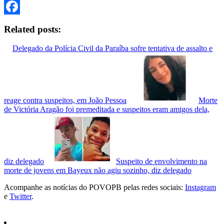
Twitter
Facebook
Related posts:
Delegado da Polícia Civil da Paraíba sofre tentativa de assalto e
reage contra suspeitos, em João Pessoa
Morte
de Victória Aragão foi premeditada e suspeitos eram amigos dela,
diz delegado
Suspeito de envolvimento na
morte de jovens em Bayeux não agiu sozinho, diz delegado
Acompanhe as notícias do POVOPB pelas redes sociais:
Instagram
e
Twitter
.