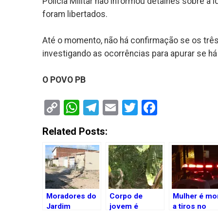
Polícia Militar não informou detalhes sobre 
foram libertados.
Até o momento, não há confirmação se os três
investigando as ocorrências para apurar se há 
O POVO PB
Copy
WhatsApp
Telegram
Email
Twitter
Faceboo
Link
Related Posts:
Moradores do
Corpo de
Mulher é mo
Jardim
jovem é
a tiros no
Aeroporto em
encontrado em
Centro de