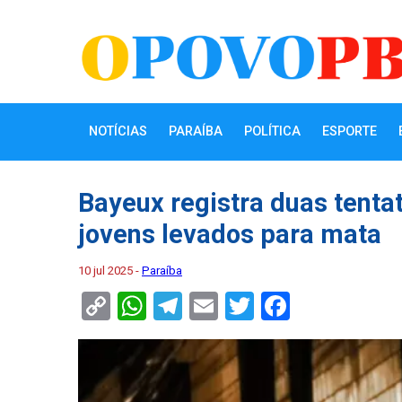
NOTÍCIAS
PARAÍBA
POLÍTICA
ESPORTE
Bayeux registra duas tenta
jovens levados para mata
10 jul 2025 -
Paraíba
Copy
WhatsApp
Telegram
Email
Twitter
Faceboo
Link