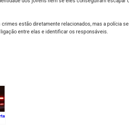
a identidade dos jovens nem se eles conseguiram escapar 
 crimes estão diretamente relacionados, mas a polícia s
ligação entre elas e identificar os responsáveis.
k
rta