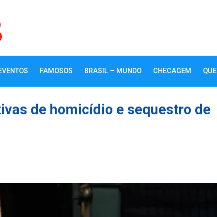
EVENTOS
FAMOSOS
BRASIL – MUNDO
CHECAGEM
QUE
tivas de homicídio e sequestro de
k