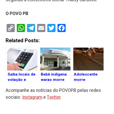
O POVO PB
Copy
WhatsApp
Telegram
Email
Twitter
Facebook
Link
Related Posts:
Saiba locais de
Bebê indígena
Adolescente
votação e
warao morre
morre
candidatos de
em João
atropelada ao
Acompanhe as notícias do POVOPB pelas redes
eleição para
Pessoa com
tentar
em João
sinais de
atravessar a
sociais:
Instagram
e
Twitter
.
Pessoa e
desnutrição e
BR-230, em
Campina
infecção
João Pessoa;
Grande
generalizada
condutor fugiu