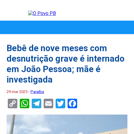
Bebê de nove meses com
desnutrição grave é internado
em João Pessoa; mãe é
investigada
29 mar 2025 -
Paraíba
Copy
WhatsApp
Telegram
Email
Twitter
Facebook
Link