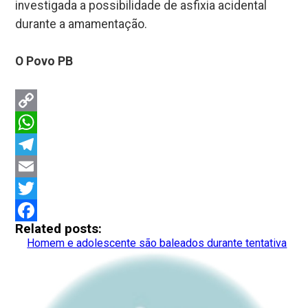
investigada a possibilidade de asfixia acidental
durante a amamentação.
O Povo PB
Copy
Link
WhatsApp
Telegram
Email
Twitter
Related posts:
Facebook
Homem e adolescente são baleados durante tentativa