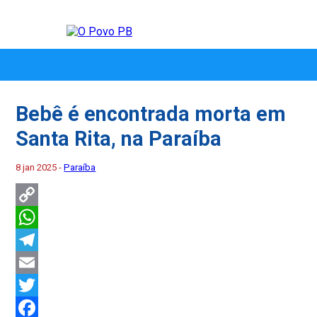
Bebê é encontrada morta em
Santa Rita, na Paraíba
8 jan 2025 -
Paraíba
Copy
Link
WhatsApp
Telegram
Email
Twitter