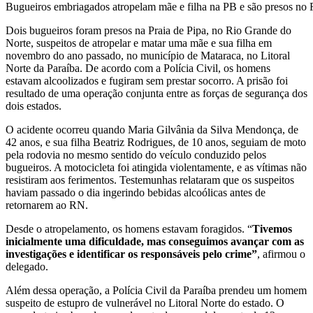
Bugueiros embriagados atropelam mãe e filha na PB e são presos n
Dois bugueiros foram presos na Praia de Pipa, no Rio Grande do
Norte, suspeitos de atropelar e matar uma mãe e sua filha em
novembro do ano passado, no município de Mataraca, no Litoral
Norte da Paraíba. De acordo com a Polícia Civil, os homens
estavam alcoolizados e fugiram sem prestar socorro. A prisão foi
resultado de uma operação conjunta entre as forças de segurança dos
dois estados.
O acidente ocorreu quando Maria Gilvânia da Silva Mendonça, de
42 anos, e sua filha Beatriz Rodrigues, de 10 anos, seguiam de moto
pela rodovia no mesmo sentido do veículo conduzido pelos
bugueiros. A motocicleta foi atingida violentamente, e as vítimas não
resistiram aos ferimentos. Testemunhas relataram que os suspeitos
haviam passado o dia ingerindo bebidas alcoólicas antes de
retornarem ao RN.
Desde o atropelamento, os homens estavam foragidos. “
Tivemos
inicialmente uma dificuldade, mas conseguimos avançar com as
investigações e identificar os responsáveis pelo crime”
, afirmou o
delegado.
Além dessa operação, a Polícia Civil da Paraíba prendeu um homem
suspeito de estupro de vulnerável no Litoral Norte do estado. O