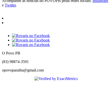
Acompanhe as notícias do POVOPB pelas redes sociais:
Instagram
e
Twitter
.
O Povo PB
(83) 98874-3591
opovoparaiba@gmail.com
Slot
Site