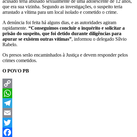
acusado teria abusado sexualmente de uma adolescente de 12 anos,
que era sua vizinha. Segundo as investigações, o suspeito teria
arrastado a vítima para um local isolado e cometido o crime.
A denúncia foi feita há alguns dias, e as autoridades agiram
rapidamente.
“Conseguimos concluir o inquérito e solicitar a
prisão do suspeito, que foi detido durante diligências para
apurar se existem outras vítimas”
, informou o delegado Sílvio
Rabelo.
Os presos serão encaminhados à Justiça e devem responder pelos
crimes cometidos.
O POVO PB
Copy
Link
WhatsApp
Telegram
Email
Twitter