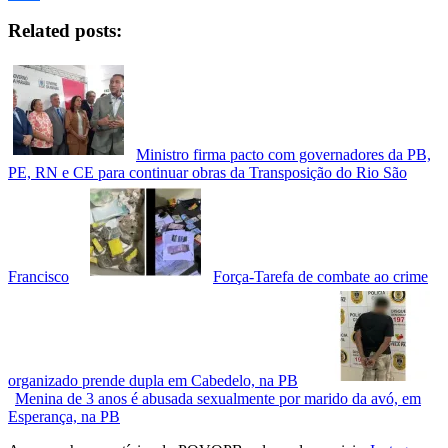
Facebook
Related posts:
Ministro firma pacto com governadores da PB,
PE, RN e CE para continuar obras da Transposição do Rio São
Francisco
Força-Tarefa de combate ao crime
organizado prende dupla em Cabedelo, na PB
Menina de 3 anos é abusada sexualmente por marido da avó, em
Esperança, na PB