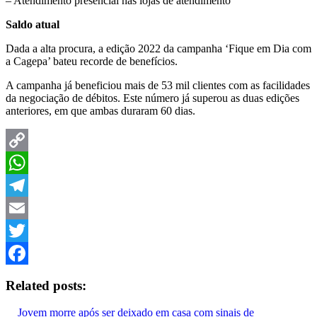
– Atendimento presencial nas lojas de atendimento
Saldo atual
Dada a alta procura, a edição 2022 da campanha ‘Fique em Dia com
a Cagepa’ bateu recorde de benefícios.
A campanha já beneficiou mais de 53 mil clientes com as facilidades
da negociação de débitos. Este número já superou as duas edições
anteriores, em que ambas duraram 60 dias.
Copy
Link
WhatsApp
Telegram
Email
Twitter
Facebook
Related posts:
Jovem morre após ser deixado em casa com sinais de