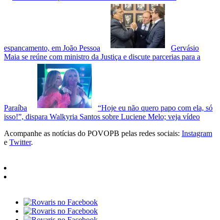
espancamento, em João Pessoa
Gervásio
Maia se reúne com ministro da Justiça e discute parcerias para a
Paraíba
“Hoje eu não quero papo com ela, só
isso!”, dispara Walkyria Santos sobre Luciene Melo; veja vídeo
Acompanhe as notícias do POVOPB pelas redes sociais:
Instagram
e
Twitter
.