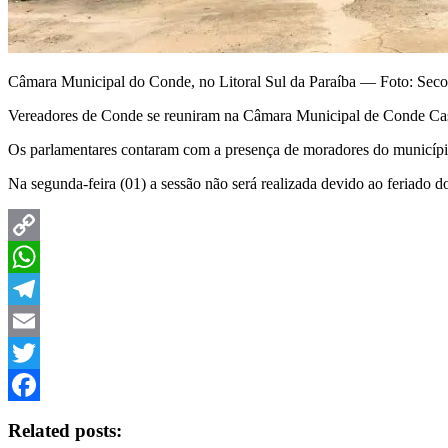
Câmara Municipal do Conde, no Litoral Sul da Paraíba — Foto: Se
Vereadores de Conde se reuniram na Câmara Municipal de Conde Casa 
Os parlamentares contaram com a presença de moradores do município 
Na segunda-feira (01) a sessão não será realizada devido ao feriado 
Copy
Link
WhatsApp
Telegram
Email
Twitter
Facebook
Related posts: