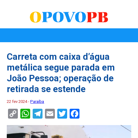
Carreta com caixa d’água
metálica segue parada em
João Pessoa; operação de
retirada se estende
22 fev 2024 -
Paraíba
Copy
WhatsApp
Telegram
Email
Twitter
Facebook
Link