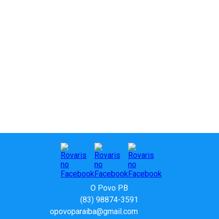
O Povo PB
(83) 98874-3591
opovoparaiba@gmail.com
Slot
Site