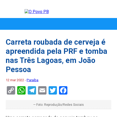
Carreta roubada de cerveja é
apreendida pela PRF e tomba
nas Três Lagoas, em João
Pessoa
12 mar 2022 -
Paraíba
Copy
WhatsApp
Telegram
Email
Twitter
Facebook
Link
— Foto: Reprodução/Redes Sociais