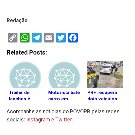
Redação
Copy
WhatsApp
Telegram
Email
Twitter
Facebook
Link
Related Posts:
Trailer de
Motorista bate
PRF recupera
lanches é
carro em
dois veículos
destruído pelo
poste e tenta
roubados
Acompanhe as notícias do POVOPB pelas redes
fogo durante
fugir de
durante
incêndio na
ônibus, em
fiscalizações
sociais:
Instagram
e
Twitter
.
praia de
João Pessoa
na Paraíba
Cabedelo, na