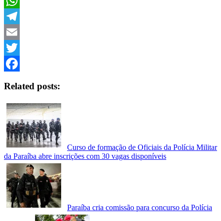
Copy
Link
WhatsApp
Telegram
Email
Twitter
Facebook
Related posts:
Curso de formação de Oficiais da Polícia Militar
da Paraíba abre inscrições com 30 vagas disponíveis
Paraíba cria comissão para concurso da Polícia