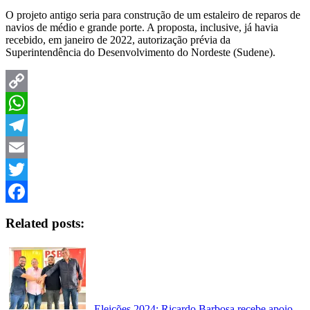
O projeto antigo seria para construção de um estaleiro de reparos de
navios de médio e grande porte. A proposta, inclusive, já havia
recebido, em janeiro de 2022, autorização prévia da
Superintendência do Desenvolvimento do Nordeste (Sudene).
Copy
Link
WhatsApp
Telegram
Email
Twitter
Facebook
Related posts:
Eleições 2024: Ricardo Barbosa recebe apoio