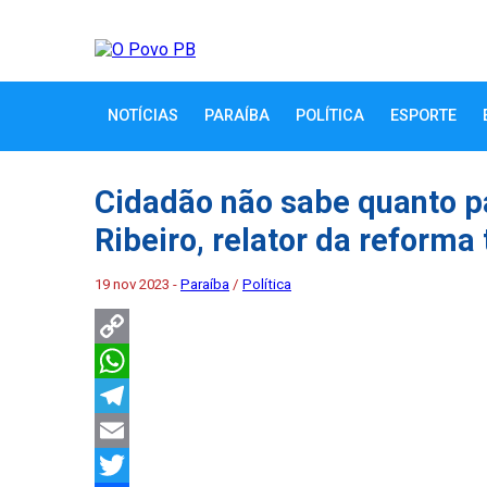
NOTÍCIAS
PARAÍBA
POLÍTICA
ESPORTE
Cidadão não sabe quanto p
Ribeiro, relator da reforma 
19 nov 2023 -
Paraíba
/
Política
Copy
Link
WhatsApp
Telegram
Email