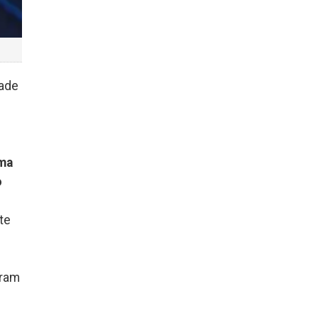
dade
ema
o
te
eram