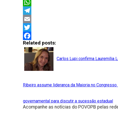
Copy
Link
WhatsApp
Telegram
Email
Twitter
Related posts:
Facebook
Carlos Lupi confirma Lauremília
Ribeiro assume liderança da Maioria no Congresso
governamental para discutir a sucessão estadual
Acompanhe as notícias do POVOPB pelas rede