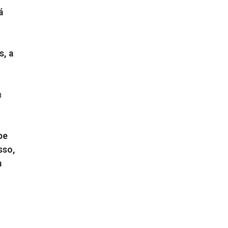
á
s, a
m
be
sso,
m