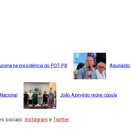
 Lucena na presidência do PDT-PB
Aguinaldo
 Nacional
João Azevêdo reúne cúpula
s sociais:
Instagram
e
Twitter
.