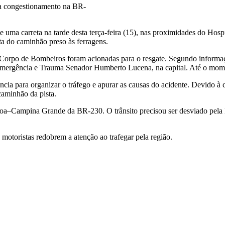
usa congestionamento na BR-
 uma carreta na tarde desta terça-feira (15), nas proximidades do Hos
ta do caminhão preso às ferragens.
orpo de Bombeiros foram acionadas para o resgate. Segundo informaçõ
Emergência e Trauma Senador Humberto Lucena, na capital. Até o moment
cia para organizar o tráfego e apurar as causas do acidente. Devido à 
caminhão da pista.
oa–Campina Grande da BR-230. O trânsito precisou ser desviado pela
motoristas redobrem a atenção ao trafegar pela região.