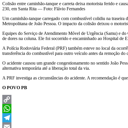
Colisão entre caminhão-tanque e carreta deixa motorista ferido e ca
230, em Santa Rita — Foto: Flávio Fernandes
Um caminhão-tanque carregado com combustível colidiu na traseira de
Metropolitana de João Pessoa. O impacto da colisão deixou o motoris
Equipes do Serviço de Atendimento Móvel de Urgência (Samu) e do C
de dores na coluna. Ele foi socorrido e encaminhado ao Hospital de 
A Polícia Rodoviária Federal (PRF) também esteve no local da ocorrên
transferência do combustível para outro veículo antes da remoção do 
O acidente causou um grande congestionamento no sentido João Pess
alternativa temporária até a liberação total da via.
A PRF investiga as circunstâncias do acidente. A recomendação é que 
O POVO PB
Copy
Link
WhatsApp
Telegram