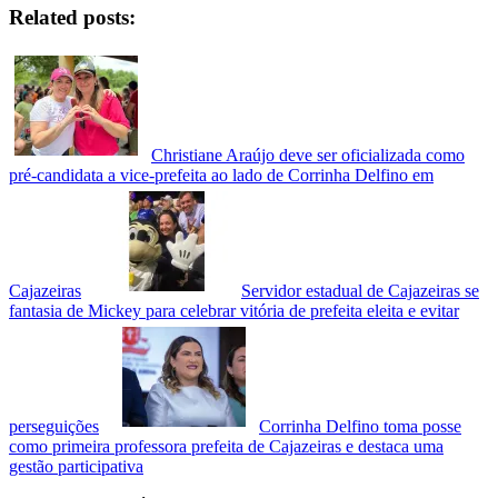
Facebook
Related posts:
Christiane Araújo deve ser oficializada como
pré-candidata a vice-prefeita ao lado de Corrinha Delfino em
Cajazeiras
Servidor estadual de Cajazeiras se
fantasia de Mickey para celebrar vitória de prefeita eleita e evitar
perseguições
Corrinha Delfino toma posse
como primeira professora prefeita de Cajazeiras e destaca uma
gestão participativa