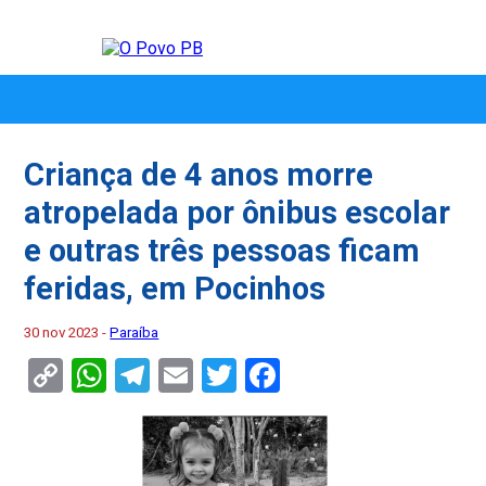
Criança de 4 anos morre
atropelada por ônibus escolar
e outras três pessoas ficam
feridas, em Pocinhos
30 nov 2023 -
Paraíba
Copy
WhatsApp
Telegram
Email
Twitter
Facebook
Link