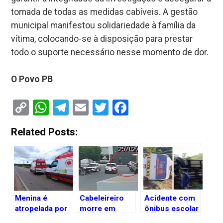
tomada de todas as medidas cabíveis. A gestão
municipal manifestou solidariedade à família da
vítima, colocando-se à disposição para prestar
todo o suporte necessário nesse momento de dor.
O Povo PB
Copy
WhatsApp
Telegram
Email
Twitter
Facebook
Link
Related Posts:
Menina é
Cabeleireiro
Acidente com
atropelada por
morre em
ônibus escolar
caminhão em
acidente entre
deixa dois