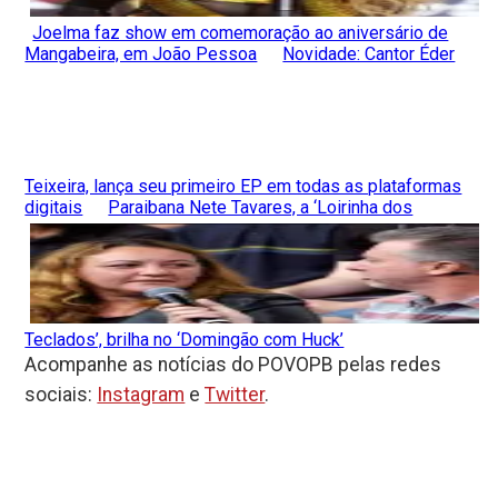
Joelma faz show em comemoração ao aniversário de
Mangabeira, em João Pessoa
Novidade: Cantor Éder
Teixeira, lança seu primeiro EP em todas as plataformas
digitais
Paraibana Nete Tavares, a ‘Loirinha dos
Teclados’, brilha no ‘Domingão com Huck’
Acompanhe as notícias do POVOPB pelas redes
sociais:
Instagram
e
Twitter
.