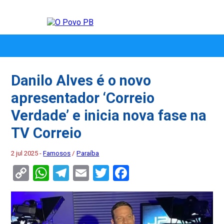
Danilo Alves é o novo
apresentador ‘Correio
Verdade’ e inicia nova fase na
TV Correio
2 jul 2025 -
Famosos
/
Paraíba
Copy
WhatsApp
Telegram
Email
Twitter
Facebook
Link