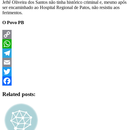
Jefté Oliveira dos Santos não tinha histórico criminal e, mesmo após
ser encaminhado ao Hospital Regional de Patos, não resistiu aos
ferimentos.
O Povo PB
Copy
Link
WhatsApp
Telegram
Email
Twitter
Facebook
Related posts: