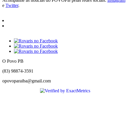
Acompanhe as notícias do POVOPB pelas redes sociais:
Instagram
e
Twitter
.
O Povo PB
(83) 98874-3591
opovoparaiba@gmail.com
Slot
Site