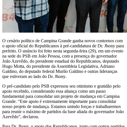
O cenário político de Campina Grande ganha novos contornos com
o apoio oficial do Republicanos à pré-candidatura de Dr. Jhony para
prefeito. O anúncio foi feito nesta segunda-feira (29), em um evento
na sede do PSB em João Pessoa, com a presença do governador
João Azevêdo, do presidente estadual do Republicanos, deputado
Hugo Motta, do presidente da Assembleia Legislativa, Adriano
Galdino, do deputado federal Murilo Galdino e outras lideranças
que estiveram ao lado do Dr. Jhony.
O pré-candidato pelo PSB expressou seu otimismo e gratidão pelo
apoio recebido, considerando essa aliança como um passo
fundamental para consolidar um projeto de mudança em Campina
Grande. “Este apoio é extremamente importante para consolidar
nosso projeto de mudança. Estamos unindo forças e trabalharemos
para reunir o máximo de partidos da base aliada do governador João
Azevêdo”, declarou.
Para Dr. Jhony, o apoio dos Republicanos, junto com outros partidos