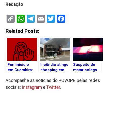
Redação
Copy
WhatsApp
Telegram
Email
Twitter
Facebook
Link
Related Posts:
Feminicídio
Incêndio atinge
Suspeito de
em Guarabira:
shopping em
matar colega
quinto
Guarabira, na
de trabalho é
Acompanhe as notícias do POVOPB pelas redes
homicídio
Paraíba
encaminhado à
contra mulher
prisão após
sociais:
Instagram
e
Twitter
.
desde sexta-
audiência de
feira abala a
custódia
Paraíba