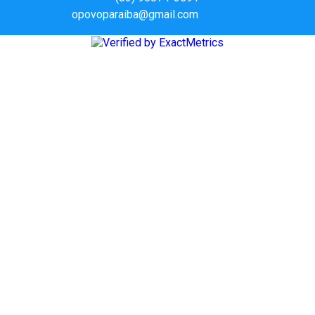
opovoparaiba@gmail.com
Slot
Site