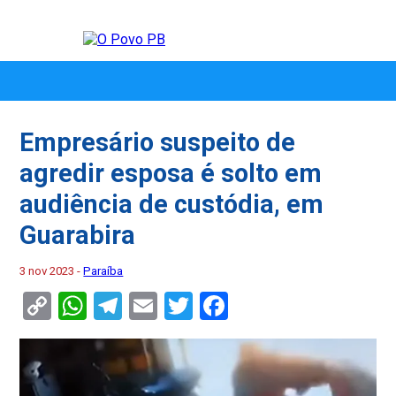
Empresário suspeito de
agredir esposa é solto em
audiência de custódia, em
Guarabira
3 nov 2023 -
Paraíba
Copy
WhatsApp
Telegram
Email
Twitter
Facebook
Link