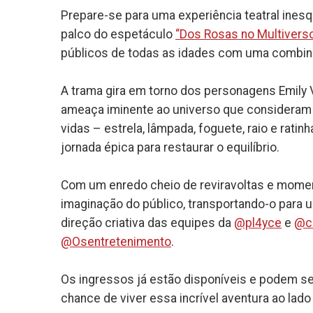
Prepare-se para uma experiência teatral inesq
palco do espetáculo
“Dos Rosas no Multivers
públicos de todas as idades com uma combin
A trama gira em torno dos personagens Emily V
ameaça iminente ao universo que consideram
vidas – estrela, lâmpada, foguete, raio e rat
jornada épica para restaurar o equilíbrio.
Com um enredo cheio de reviravoltas e momen
imaginação do público, transportando-o para 
direção criativa das equipes da
@pl4yce
e
@cu
@Osentretenimento
.
Os ingressos já estão disponíveis e podem se
chance de viver essa incrível aventura ao lado