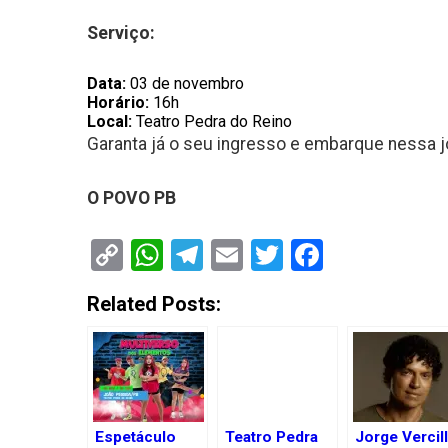
Serviço:
Data:
03 de novembro
Horário:
16h
Local:
Teatro Pedra do Reino
Garanta já o seu ingresso e embarque nessa 
O POVO PB
Copy
WhatsApp
Telegram
Email
Twitter
Faceboo
Link
Related Posts:
Espetáculo
Teatro Pedra
Jorge Vercil