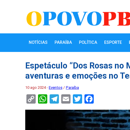
NOTÍCIAS
PARAÍBA
POLÍTICA
ESPORTE
Espetáculo “Dos Rosas no 
aventuras e emoções no Te
10 ago 2024 -
Eventos
/
Paraíba
Copy
WhatsApp
Telegram
Email
Twitter
Faceboo
Link