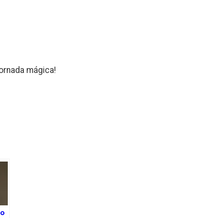
jornada mágica!
k
lo