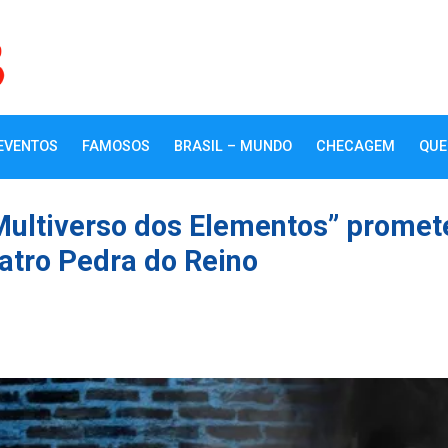
EVENTOS
FAMOSOS
BRASIL – MUNDO
CHECAGEM
QUE
Multiverso dos Elementos” promet
atro Pedra do Reino
k