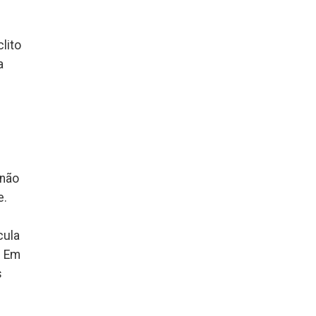
lito
a
 não
e.
cula
. Em
s