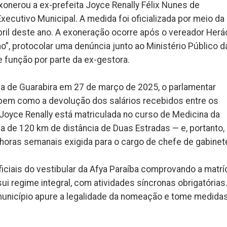
exonerou a ex-prefeita Joyce Renally Félix Nunes de
xecutivo Municipal. A medida foi oficializada por meio da
bril deste ano. A exoneração ocorre após o vereador Herác
”, protocolar uma denúncia junto ao Ministério Público d
 função por parte da ex-gestora.
iça de Guarabira em 27 de março de 2025, o parlamentar
, bem como a devolução dos salários recebidos entre os
 Joyce Renally está matriculada no curso de Medicina da
a de 120 km de distância de Duas Estradas — e, portanto,
0 horas semanais exigida para o cargo de chefe de gabinet
ciais do vestibular da Afya Paraíba comprovando a matrí
i regime integral, com atividades síncronas obrigatórias
 município apure a legalidade da nomeação e tome medida