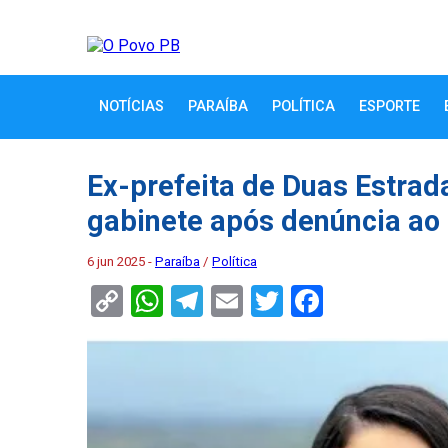
NOTÍCIAS
PARAÍBA
POLÍTICA
ESPORTE
Ex-prefeita de Duas Estrad
gabinete após denúncia a
6 jun 2025 -
Paraíba
/
Política
Copy
WhatsApp
Telegram
Email
Twitter
Faceboo
Link