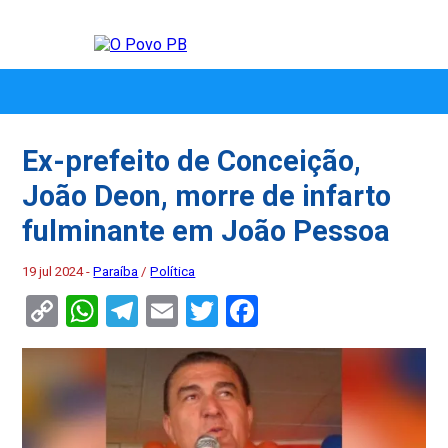
Ex-prefeito de Conceição,
João Deon, morre de infarto
fulminante em João Pessoa
19 jul 2024 -
Paraíba
/
Política
Copy
WhatsApp
Telegram
Email
Twitter
Facebook
Link