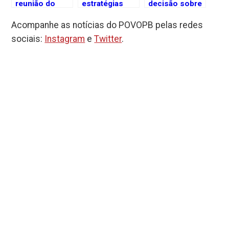
reunião do
estratégias
decisão sobre
Consórcio
neste sábado
tática eleitoral
Acompanhe as notícias do POVOPB pelas redes
Nordeste com
(18) para o
em João
governadores
cenário
Pessoa
sociais:
Instagram
e
Twitter
.
e ministros
político de
durante
nesta sexta-
João Pessoa
reunião da
feira (28)
Executiva
Nacional