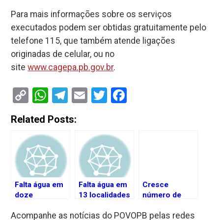
Para mais informações sobre os serviços
executados podem ser obtidas gratuitamente pelo
telefone 115, que também atende ligações
originadas de celular, ou no
site
www.cagepa.pb.gov.br
.
Copy
WhatsApp
Telegram
Email
Twitter
Facebook
Link
Related Posts:
Falta água em
Falta água em
Cresce
doze
13 localidades
número de
localidades de
de João
furtos de
Acompanhe as notícias do POVOPB pelas redes
João Pessoa
Pessoa, neste
hidrômetros