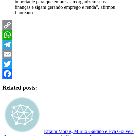
importante para que empresas reorganizem suas
finanças e sigam gerando emprego e renda”, afirmou
Laureano.
Copy
Link
WhatsApp
Telegram
Email
Twitter
Facebook
Related posts:
Efraim Morais, Murilo Galdino e Eva Gouveia