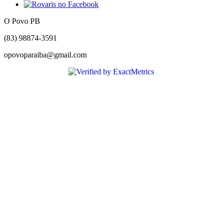
O Povo PB
(83) 98874-3591
opovoparaiba@gmail.com
Slot
Site