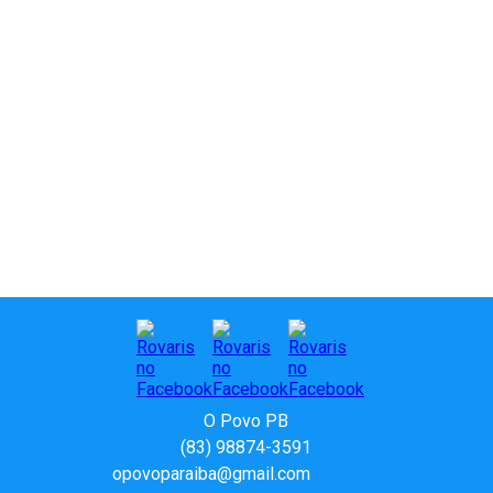
O Povo PB
(83) 98874-3591
opovoparaiba@gmail.com
Slot
Site