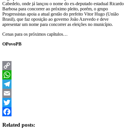
Cabedelo, onde já lançou o nome do ex-deputado estadual Ricardo
Barbosa para concorrer ao próximo pleito, porém, o grupo
Progressistas apoia a atual gestão do prefeito Vitor Hugo (União
Brasil), que faz oposição ao governo João Azevedo e deve
apresentar um nome para concorrer as eleições no município.
Cenas para os próximos capítulos…
OPovoPB
Copy
Link
WhatsApp
Telegram
Email
Twitter
Facebook
Related posts: