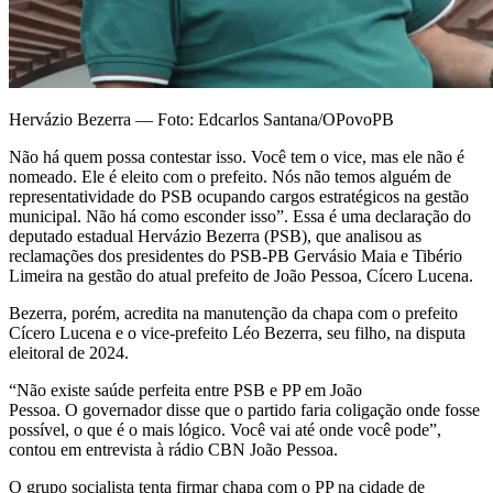
Hervázio Bezerra — Foto: Edcarlos Santana/OPovoPB
Não há quem possa contestar isso. Você tem o vice, mas ele não é
nomeado. Ele é eleito com o prefeito. Nós não temos alguém de
representatividade do PSB ocupando cargos estratégicos na gestão
municipal. Não há como esconder isso”. Essa é uma declaração do
deputado estadual Hervázio Bezerra (PSB), que analisou as
reclamações dos presidentes do PSB-PB Gervásio Maia e Tibério
Limeira na gestão do atual prefeito de João Pessoa, Cícero Lucena.
Bezerra, porém, acredita na manutenção da chapa com o prefeito
Cícero Lucena e o vice-prefeito Léo Bezerra, seu filho, na disputa
eleitoral de 2024.
“Não existe saúde perfeita entre PSB e PP em João
Pessoa. O governador disse que o partido faria coligação onde fosse
possível, o que é o mais lógico. Você vai até onde você pode”,
contou em entrevista à rádio CBN João Pessoa.
O grupo socialista tenta firmar chapa com o PP na cidade de