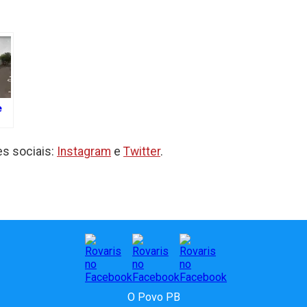
e
e
s sociais:
Instagram
e
Twitter
.
a
de
ca,
a
O Povo PB