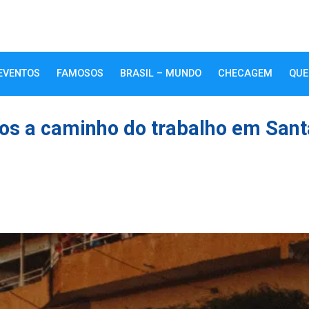
EVENTOS
FAMOSOS
BRASIL – MUNDO
CHECAGEM
QUE
os a caminho do trabalho em Sant
k