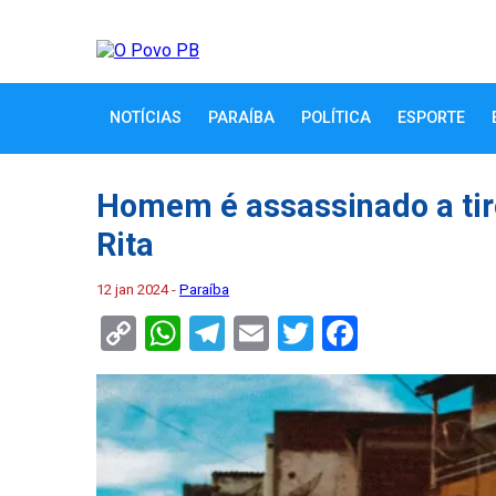
NOTÍCIAS
PARAÍBA
POLÍTICA
ESPORTE
Homem é assassinado a tir
Rita
12 jan 2024 -
Paraíba
Copy
WhatsApp
Telegram
Email
Twitter
Faceboo
Link