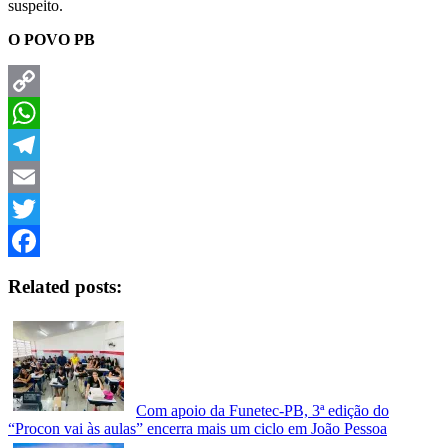
suspeito.
O POVO PB
Copy
Link
WhatsApp
Telegram
Email
Twitter
Facebook
Related posts:
Com apoio da Funetec-PB, 3ª edição do
“Procon vai às aulas” encerra mais um ciclo em João Pessoa