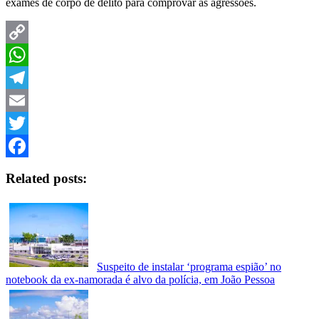
exames de corpo de delito para comprovar as agressões.
Copy
Link
WhatsApp
Telegram
Email
Twitter
Facebook
Related posts:
Suspeito de instalar ‘programa espião’ no
notebook da ex-namorada é alvo da polícia, em João Pessoa