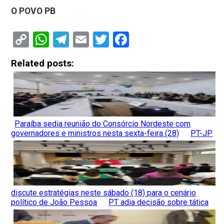
O POVO PB
Copy
WhatsApp
Telegram
Email
Twitter
Facebook
Link
Related posts:
Paraíba sedia reunião do Consórcio Nordeste com
governadores e ministros nesta sexta-feira (28)
PT-JP
discute estratégias neste sábado (18) para o cenário
político de João Pessoa
PT adia decisão sobre tática