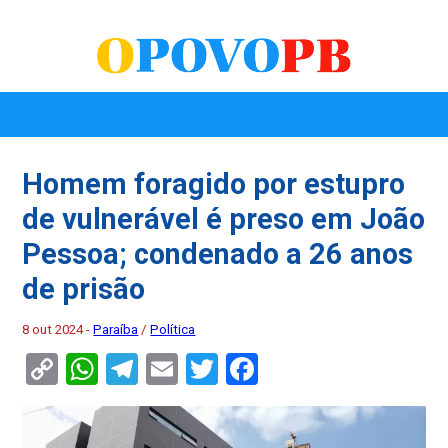
Homem foragido por estupro
de vulnerável é preso em João
Pessoa; condenado a 26 anos
de prisão
8 out 2024 -
Paraíba
/
Política
Copy
WhatsApp
Telegram
Email
Twitter
Facebook
Link