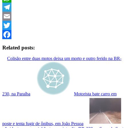
Link
WhatsApp
Telegram
Email
Twitter
Facebook
Related posts:
Colisão entre duas motos deixa um morto e outro ferido na BR-
230, na Paraíba
Motorista bate carro em
poste e tenta fugir de ônibus, em João Pessoa