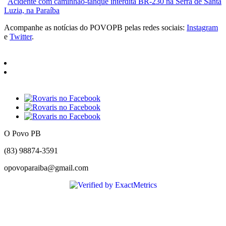
Acidente com caminhão-tanque interdita BR-230 na Serra de Santa
Luzia, na Paraíba
Acompanhe as notícias do POVOPB pelas redes sociais:
Instagram
e
Twitter
.
O Povo PB
(83) 98874-3591
opovoparaiba@gmail.com
Slot
Site