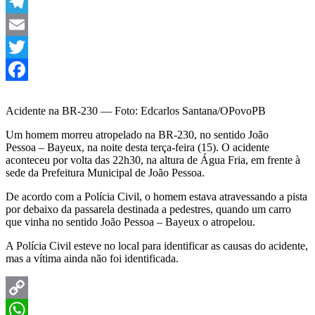
Link
WhatsApp
Telegram
Email
Twitter
Facebook
Acidente na BR-230 — Foto: Edcarlos Santana/OPovoPB
Um homem morreu atropelado na BR-230, no sentido João
Pessoa – Bayeux, na noite desta terça-feira (15). O acidente
aconteceu por volta das 22h30, na altura de Água Fria, em frente à
sede da Prefeitura Municipal de João Pessoa.
De acordo com a Polícia Civil, o homem estava atravessando a pista
por debaixo da passarela destinada a pedestres, quando um carro
que vinha no sentido João Pessoa – Bayeux o atropelou.
A Polícia Civil esteve no local para identificar as causas do acidente,
mas a vítima ainda não foi identificada.
Copy