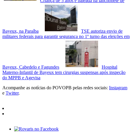
Criança de 5 anos é baleada na lanchonete de
Bayeux, na Paraíba
TSE autoriza envio de
militares federais para garantir segurança no 1º turno das eleições em
Bayeux, Cabedelo e Fagundes
Hospital
Materno-Infantil de Bayeux tem cirurgias suspensas após inspeção
do MPPB e Agevisa
Acompanhe as notícias do POVOPB pelas redes sociais:
Instagram
e
Twitter
.