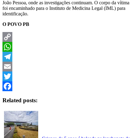
João Pessoa, onde as investigações continuam. O corpo da vítima
foi encaminhado para o Instituto de Medicina Legal (IML) para
identificação.
O POVO PB
Copy
Link
WhatsApp
Telegram
Email
Twitter
Facebook
Related posts: