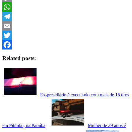
Copy
Link
WhatsApp
Telegram
Email
Twitter
Facebook
Related posts:
Ex-presidiário é executado com mais de 15 tiros
em Pitimbu, na Paraíba
Mulher de 29 anos é