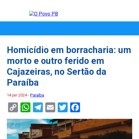
Homicídio em borracharia: um
morto e outro ferido em
Cajazeiras, no Sertão da
Paraíba
14 jan 2024 -
Paraíba
Copy
WhatsApp
Telegram
Email
Twitter
Facebook
Link