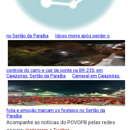
no Sertão da Paraíba
Idoso morre após perder o
controle do carro e cair de ponte na BR-230, em
Cajazeiras, Sertão da Paraíba
Carnaval em Cajazeiras:
folia e emoção marcam os festejos no Sertão da
Paraíba
Acompanhe as notícias do POVOPB pelas redes