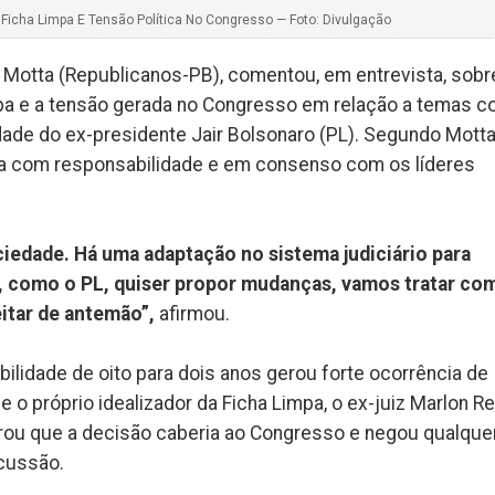
Ficha Limpa E Tensão Política No Congresso — Foto: Divulgação
Motta (Republicanos-PB), comentou, em entrevista, sobr
impa e a tensão gerada no Congresso em relação a temas 
idade do ex-presidente Jair Bolsonaro (PL). Segundo Motta
da com responsabilidade e em consenso com os líderes
ciedade. Há uma adaptação no sistema judiciário para
do, como o PL, quiser propor mudanças, vamos tratar co
eitar de antemão”,
afirmou.
ilidade de oito para dois anos gerou forte ocorrência de
 o próprio idealizador da Ficha Limpa, o ex-juiz Marlon Re
erou que a decisão caberia ao Congresso e negou qualque
scussão.