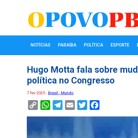
NOTÍCIAS
PARAÍBA
POLÍTICA
ESPORTE
Hugo Motta fala sobre mud
política no Congresso
7 fev 2025 -
Brasil - Mundo
Copy
WhatsApp
Telegram
Email
Twitter
Faceboo
Link