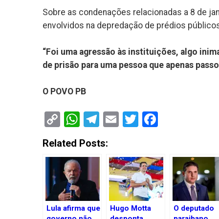
Sobre as condenações relacionadas a 8 de jan
envolvidos na depredação de prédios público
“Foi uma agressão às instituições, algo inim
de prisão para uma pessoa que apenas passo
O POVO PB
Copy
WhatsApp
Telegram
Email
Twitter
Faceboo
Link
Related Posts:
Lula afirma que
Hugo Motta
O deputado
governo não
desponta
paraibano