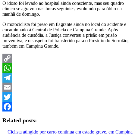
O idoso foi levado ao hospital ainda consciente, mas seu quadro
clínico se agravou nas horas seguintes, evoluindo para óbito na
manhã de domingo.
O motociclista foi preso em flagrante ainda no local do acidente e
encaminhado à Central de Polícia de Campina Grande. Após
audiência de custódia, a Justiça converteu a prisão em prisão
preventiva, e o suspeito foi transferido para o Presídio do Serrotão,
também em Campina Grande.
Copy
Link
WhatsApp
Telegram
Email
Twitter
Facebook
Related posts:
Ciclista atingido por carro continua em estado grave, em Campina