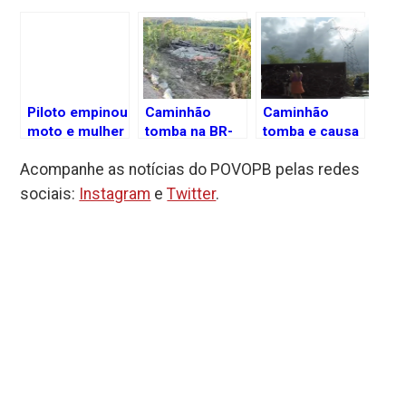
Piloto empinou
Caminhão
Caminhão
moto e mulher
tomba na BR-
tomba e causa
caiu batendo a
101,
congestionamento
Acompanhe as notícias do POVOPB pelas redes
cabeça no
resultando na
quilométrico
solo, diz
morte do
na BR-101, na
sociais:
Instagram
e
Twitter
.
Polícia Civil
motorista em
Paraíba
Mamanguape,
na Paraíba