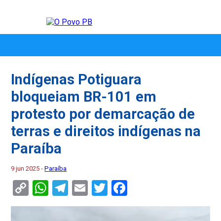
Indígenas Potiguara
bloqueiam BR-101 em
protesto por demarcação de
terras e direitos indígenas na
Paraíba
9 jun 2025 -
Paraíba
Copy
WhatsApp
Telegram
Email
Twitter
Facebook
Link